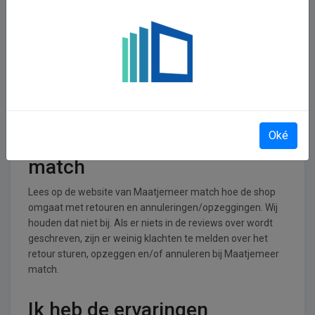
In welke branches is
Maatjemeer match
operationeel
Maatjemeer match is actief in de Dating branche.
Retourneren, opzeggen of
Oké
annuleren bij Maatjemeer
match
Lees op de website van Maatjemeer match hoe de shop
omgaat met retouren en annuleringen/opzeggingen. Wij
houden dat niet bij. Als er niets in de reviews over wordt
geschreven, zijn er weinig klachten te melden over het
retour sturen, opzeggen en/of annuleren bij Maatjemeer
match.
Ik heb de ervaringen