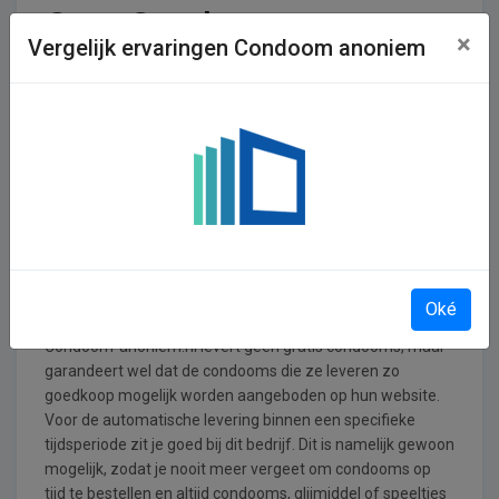
Over Condoom-
×
Vergelijk ervaringen Condoom anoniem
anoniem.nl
Het kopen van condooms in de winkel kan voor enkele
mensen een erg grote drempel vormen. Gelukkig kan je
online tegenwoordig geheel anoniem condooms bestellen.
Bij Condoom-anoniem.nl bijvoorbeeld. Condooms van
allerlei maten en glijmiddel van allerlei soorten kan je
bestellen bij deze webshop. Condoom-anoniem.nl heeft
de mogelijkheid om discreet te leveren zonder dat
zichtbaar is op het pakket waar het product, zoals een
condoom of vibrator, precies vandaan komt.
Oké
Condoom-anoniem.nl levert geen gratis condooms, maar
garandeert wel dat de condooms die ze leveren zo
goedkoop mogelijk worden aangeboden op hun website.
Voor de automatische levering binnen een specifieke
tijdsperiode zit je goed bij dit bedrijf. Dit is namelijk gewoon
mogelijk, zodat je nooit meer vergeet om condooms op
tijd te bestellen en altijd condooms, glijmiddel of speeltjes