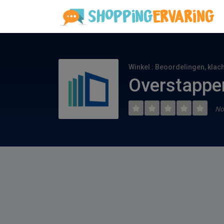
Winkel : Beoordelingen, klac
Overstappen
No