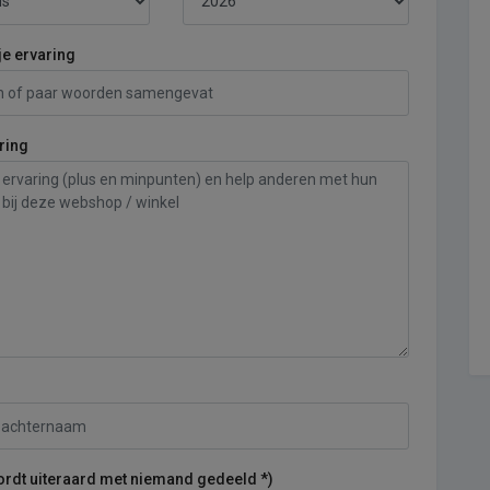
je ervaring
ring
ordt uiteraard met niemand gedeeld *)