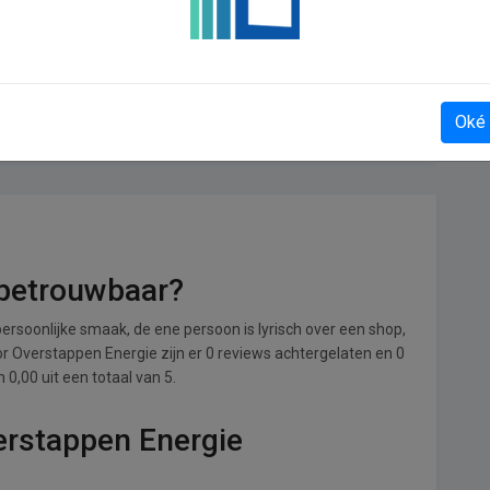
MarlieenFelice
Oké
 betrouwbaar?
ersoonlijke smaak, de ene persoon is lyrisch over een shop,
oor Overstappen Energie zijn er 0 reviews achtergelaten en 0
0,00 uit een totaal van 5.
erstappen Energie