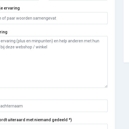
je ervaring
ring
ordt uiteraard met niemand gedeeld *)