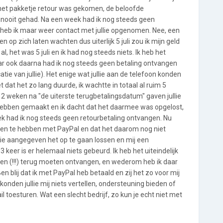
 het pakketje retour was gekomen, de beloofde
k nooit gehad. Na een week had ik nog steeds geen
 heb ik maar weer contact met jullie opgenomen. Nee, een
 op zich laten wachten dus uiterlijk 5 juli zou ik mijn geld
l, het was 5 juli en ik had nog steeds niets. Ik heb het
 ook daarna had ik nog steeds geen betaling ontvangen
ie van jullie). Het enige wat jullie aan de telefoon konden
t dat het zo lang duurde, ik wachtte in totaal al ruim 5
 2 weken na "de uiterste terugbetalingsdatum" gaven jullie
e hebben gemaakt en ik dacht dat het daarmee was opgelost,
k had ik nog steeds geen retourbetaling ontvangen. Nu
men te hebben met PayPal en dat het daarom nog niet
lie aangegeven het op te gaan lossen en mij een
3 keer is er helemaal niets gebeurd. Ik heb het uiteindelijk
ken (!!!) terug moeten ontvangen, en wederom heb ik daar
Ben blij dat ik met PayPal heb betaald en zij het zo voor mij
d konden jullie mij niets vertellen, ondersteuning bieden of
 toesturen. Wat een slecht bedrijf, zo kun je echt niet met