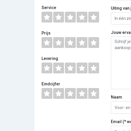
Service
Uiting van 
Jouw erva
Prijs
Levering
Eindcijfer
Naam
Email (* w