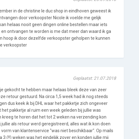
ember in de christine le duc shop in eindhoven geweest ik
ontvangen door verkoopster Nicole ik voelde me gelijk
 kan helaas nooit geen dingen online bestellen maar iets
 en ontvangen te worden is me dat meer dan waard ik ga
an hoop ik door dezelfde verkoopster geholpen te kunnen
ze verkoopster
Geplaatst: 21.07.2018
rkje gekocht te hebben maar helaas bleek deze van zeer
deze retour gestuurd. Na circa 1,5 week had ik nog steeds
en dus keek ik bij DHL waar het pakketje zich ongeveer
 het pakketje al ruim een week geleden bij jullie was
 kreeg te horen dat het tot 2 weken na verzending kon
jullie als retour werd geregistreerd, alles wat ik kon doen
vorm van klantenservice "was niet beschikbaar". Op mails
 3 (!!) weken was het eindelijk zover en konden jullie mij