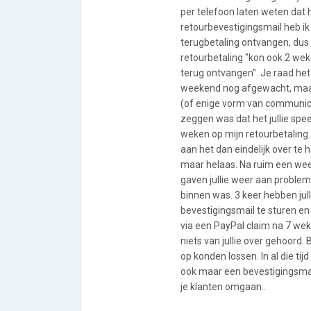
per telefoon laten weten dat
retourbevestigingsmail heb i
terugbetaling ontvangen, dus
retourbetaling "kon ook 2 weken
terug ontvangen". Je raad het a
weekend nog afgewacht, maar
(of enige vorm van communicat
zeggen was dat het jullie spee
weken op mijn retourbetaling.
aan het dan eindelijk over t
maar helaas. Na ruim een wee
gaven jullie weer aan proble
binnen was. 3 keer hebben jul
bevestigingsmail te sturen en 
via een PayPal claim na 7 we
niets van jullie over gehoord. 
op konden lossen. In al die tij
ook maar een bevestigingsmail
je klanten omgaan..