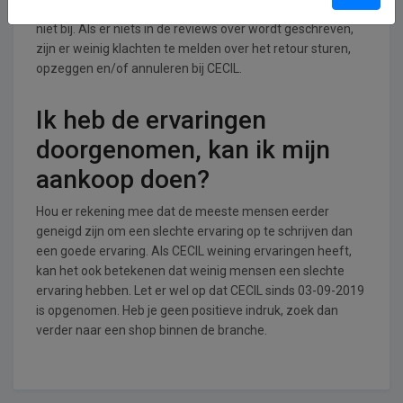
retouren en annuleringen/opzeggingen. Wij houden dat
niet bij. Als er niets in de reviews over wordt geschreven,
zijn er weinig klachten te melden over het retour sturen,
opzeggen en/of annuleren bij CECIL.
Ik heb de ervaringen
doorgenomen, kan ik mijn
aankoop doen?
Hou er rekening mee dat de meeste mensen eerder
geneigd zijn om een slechte ervaring op te schrijven dan
een goede ervaring. Als CECIL weining ervaringen heeft,
kan het ook betekenen dat weinig mensen een slechte
ervaring hebben. Let er wel op dat CECIL sinds 03-09-2019
is opgenomen. Heb je geen positieve indruk, zoek dan
verder naar een shop binnen de branche.