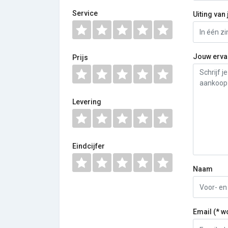
Service
Uiting van 
Jouw erva
Prijs
Levering
Eindcijfer
Naam
Email (* w