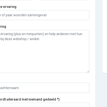
je ervaring
ring
ordt uiteraard met niemand gedeeld *)