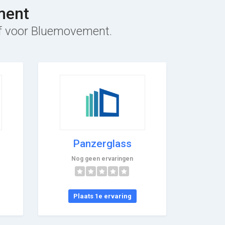
ment
ief voor Bluemovement.
Panzerglass
Nog geen ervaringen
Plaats 1e ervaring