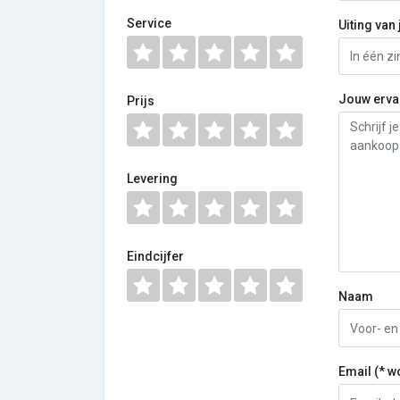
Service
Uiting van 
Jouw erva
Prijs
Levering
Eindcijfer
Naam
Email (* w