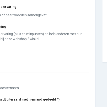
je ervaring
ring
ordt uiteraard met niemand gedeeld *)