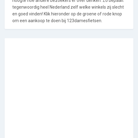
hoogte hoe andere bezoekers er over denken. Zo bepaalt
tegenwoordig heel Nederland zelf welke winkels zij slecht
en goed vinden! Klik hieronder op de groene of rode knop
om een aankoop te doen bij 123damesfietsen.