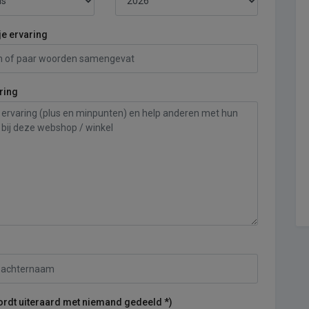
je ervaring
ring
ordt uiteraard met niemand gedeeld *)