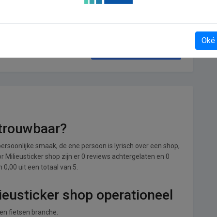
Oké
Naar de Azoren
etrouwbaar?
ersoonlijke smaak, de ene persoon is lyrisch over een shop,
or Milieusticker shop zijn er 0 reviews achtergelaten en 0
0,00 uit een totaal van 5.
ieusticker shop operationeel
 en fietsen branche.