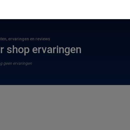
hten, ervaringen en reviews
er shop ervaringen
g geen ervaringen