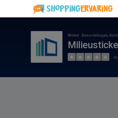
Winkel : Beoordelingen, klac
Milieustick
No