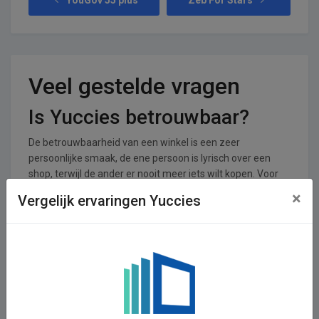
Veel gestelde vragen
Is Yuccies betrouwbaar?
De betrouwbaarheid van een winkel is een zeer
persoonlijke smaak, de ene persoon is lyrisch over een
shop, terwijl de ander er nooit meer iets wilt kopen. Voor
Yuccies zijn er 0 reviews achtergelaten en 0 stemmen. De
×
Vergelijk ervaringen Yuccies
shop krijgt een gemiddeld cijfer van 0,00 uit een totaal van
5.
In welke branches is Yuccies
operationeel
Yuccies is actief in de Dag aanbiedingen branche.