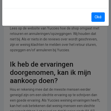
Retourneren, opzeggen of
Oké
annuleren bij Yuccies
Lees op de website van Yuccies hoe de shop omgaat met
retouren en annuleringen/opzeggingen. Wij houden dat
niet bij. Als er niets in de reviews over wordt geschreven,
zijn er weinig klachten te melden over het retour sturen,
opzeggen en/of annuleren bij Yuccies.
Ik heb de ervaringen
doorgenomen, kan ik mijn
aankoop doen?
Hou er rekening mee dat de meeste mensen eerder
geneigd zijn om een slechte ervaring op te schrijven dan
een goede ervaring. Als Yuccies weining ervaringen heeft,
kan het ook betekenen dat weinig mensen een slechte