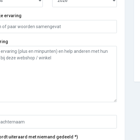
je ervaring
ring
ordt uiteraard met niemand gedeeld *)