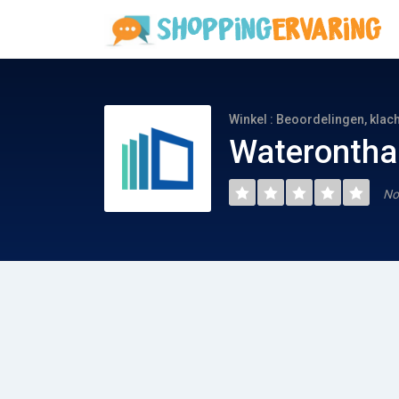
Winkel : Beoordelingen, klac
Waterontha
No