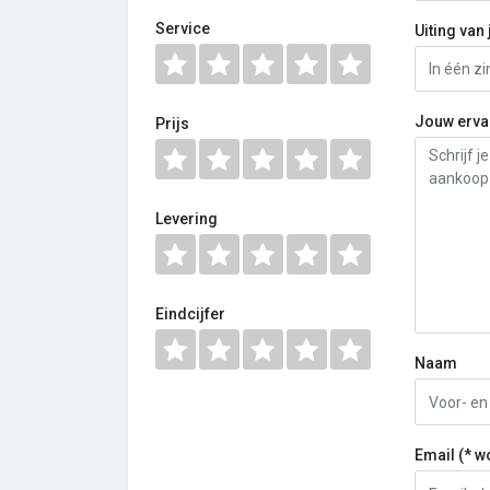
Service
Uiting van 
Jouw erva
Prijs
Levering
Eindcijfer
Naam
Email (* w