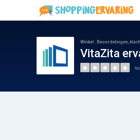
Winkel : Beoordelingen, klac
VitaZita er
No