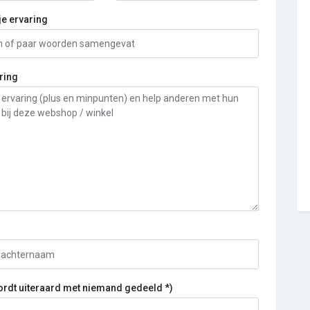
je ervaring
ring
ordt uiteraard met niemand gedeeld *)