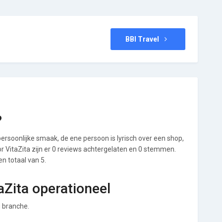
BBI Travel
?
ersoonlijke smaak, de ene persoon is lyrisch over een shop,
oor VitaZita zijn er 0 reviews achtergelaten en 0 stemmen.
en totaal van 5.
aZita operationeel
g branche.