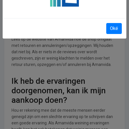
branche.
Retourneren, opzeggen of
annuleren bij Amanvida
Oké
Lees op de website van Amanvida hoe de shop omgaat
met retouren en annuleringen/opzeggingen. Wij houden
dat niet bij. Als er niets in de reviews over wordt
geschreven, zijn er weinig klachten te melden over het
retour sturen, opzeggen en/of annuleren bij Amanvida.
Ik heb de ervaringen
doorgenomen, kan ik mijn
aankoop doen?
Hou er rekening mee dat de meeste mensen eerder
geneigd zijn om een slechte ervaring op te schrijven dan
een goede ervaring. Als Amanvida weining ervaringen