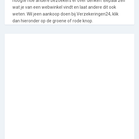
hoogte hoe andere bezoekers er over denken. Bepaal zelf
wat je van een webwinkel vindt en laat andere dit ook
weten. Wil jeen aankoop doen bij Verzekeringen24, klik
dan hieronder op de groene of rode knop.