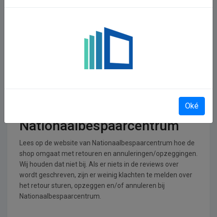
In welke branches is
Nationaalbespaarcentrum
operationeel
Nationaalbespaarcentrum is actief in de Financiele
producten branche.
Retourneren, opzeggen of
Oké
annuleren bij
Nationaalbespaarcentrum
Lees op de website van Nationaalbespaarcentrum hoe de
shop omgaat met retouren en annuleringen/opzeggingen.
Wij houden dat niet bij. Als er niets in de reviews over
wordt geschreven, zijn er weinig klachten te melden over
het retour sturen, opzeggen en/of annuleren bij
Nationaalbespaarcentrum.