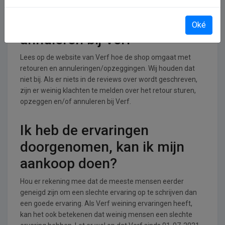
Retourneren, opzeggen of
Oké
annuleren bij Verf
Lees op de website van Verf hoe de shop omgaat met
retouren en annuleringen/opzeggingen. Wij houden dat
niet bij. Als er niets in de reviews over wordt geschreven,
zijn er weinig klachten te melden over het retour sturen,
opzeggen en/of annuleren bij Verf.
Ik heb de ervaringen
doorgenomen, kan ik mijn
aankoop doen?
Hou er rekening mee dat de meeste mensen eerder
geneigd zijn om een slechte ervaring op te schrijven dan
een goede ervaring. Als Verf weining ervaringen heeft,
kan het ook betekenen dat weinig mensen een slechte