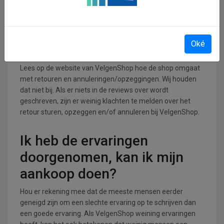
branche.
Retourneren, opzeggen of
Oké
annuleren bij VelgenShop
Lees op de website van VelgenShop hoe de shop omgaat
met retouren en annuleringen/opzeggingen. Wij houden
dat niet bij. Als er niets in de reviews over wordt
geschreven, zijn er weinig klachten te melden over het
retour sturen, opzeggen en/of annuleren bij VelgenShop.
Ik heb de ervaringen
doorgenomen, kan ik mijn
aankoop doen?
Hou er rekening mee dat de meeste mensen eerder
geneigd zijn om een slechte ervaring op te schrijven dan
een goede ervaring. Als VelgenShop weining ervaringen