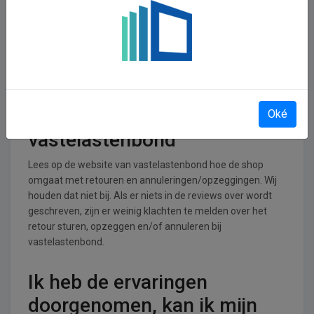
vastelastenbond
operationeel
vastelastenbond is actief in de Energie branche.
Retourneren, opzeggen of
annuleren bij
Oké
vastelastenbond
Lees op de website van vastelastenbond hoe de shop
omgaat met retouren en annuleringen/opzeggingen. Wij
houden dat niet bij. Als er niets in de reviews over wordt
geschreven, zijn er weinig klachten te melden over het
retour sturen, opzeggen en/of annuleren bij
vastelastenbond.
Ik heb de ervaringen
doorgenomen, kan ik mijn