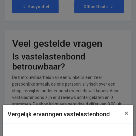
Easyoutlet
Office Deals
Veel gestelde vragen
Is vastelastenbond
betrouwbaar?
De betrouwbaarheid van een winkel is een zeer
persoonlijke smaak, de ene persoon is lyrisch over een
shop, terwijl de ander er nooit meer iets wilt kopen. Voor
vastelastenbond zijn er 0 reviews achtergelaten en 0
stemmen. De shop krijgt een gemiddeld cijfer van 0,00 uit
een totaal van 5.
×
Vergelijk ervaringen vastelastenbond
In welke branches is