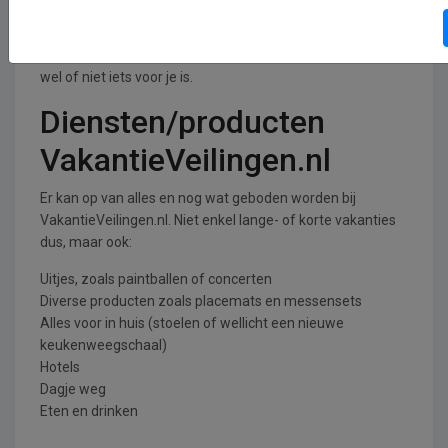
komen over de betrouwbaarheid en het gemak van
VakantieVeilingen.nl. Zo kan je nog voor je aanmelding en
het meedoen aan de verschillende veilingen kijken of het
wel of niet iets voor je is.
Diensten/producten
VakantieVeilingen.nl
Er kan op van alles en nog wat geboden worden bij
VakantieVeilingen.nl. Niet enkel lange- of korte vakanties
dus, maar ook:
Uitjes, zoals paintballen of concerten
Diverse producten zoals placemats en messensets
Alles voor in huis (stoelen of wellicht een nieuwe
keukenweegschaal)
Hotels
Dagje weg
Eten en drinken