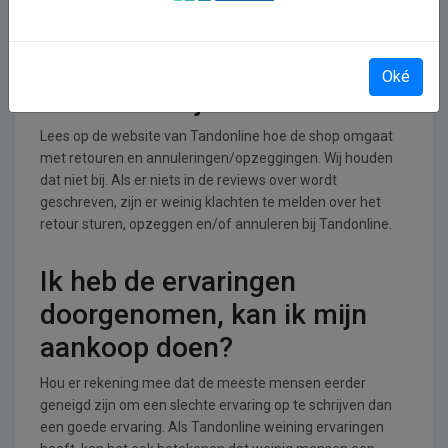
branche.
Retourneren, opzeggen of
Oké
annuleren bij Tandonline
Lees op de website van Tandonline hoe de shop omgaat
met retouren en annuleringen/opzeggingen. Wij houden
dat niet bij. Als er niets in de reviews over wordt
geschreven, zijn er weinig klachten te melden over het
retour sturen, opzeggen en/of annuleren bij Tandonline.
Ik heb de ervaringen
doorgenomen, kan ik mijn
aankoop doen?
Hou er rekening mee dat de meeste mensen eerder
geneigd zijn om een slechte ervaring op te schrijven dan
een goede ervaring. Als Tandonline weining ervaringen