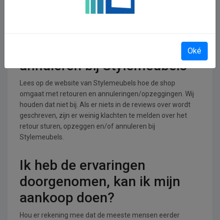
Stylemeubels operationeel
Stylemeubels is actief in de Wonen, huis en tuin branche.
Retourneren, opzeggen of
Oké
annuleren bij Stylemeubels
Lees op de website van Stylemeubels hoe de shop
omgaat met retouren en annuleringen/opzeggingen. Wij
houden dat niet bij. Als er niets in de reviews over wordt
geschreven, zijn er weinig klachten te melden over het
retour sturen, opzeggen en/of annuleren bij
Stylemeubels.
Ik heb de ervaringen
doorgenomen, kan ik mijn
aankoop doen?
Hou er rekening mee dat de meeste mensen eerder