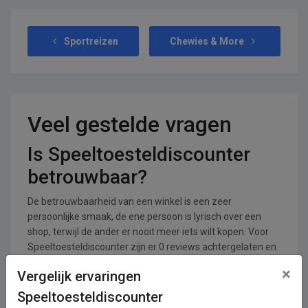
Sportreizen
Chewies & More
Veel gestelde vragen
Is Speeltoesteldiscounter
betrouwbaar?
De betrouwbaarheid van een winkel is een zeer
persoonlijke smaak, de ene persoon is lyrisch over een
shop, terwijl de ander er nooit meer iets wilt kopen. Voor
Speeltoesteldiscounter zijn er 0 reviews achtergelaten en
0 stemmen. De shop krijgt een gemiddeld cijfer van 0,00
×
Vergelijk ervaringen
uit een totaal van 5.
Speeltoesteldiscounter