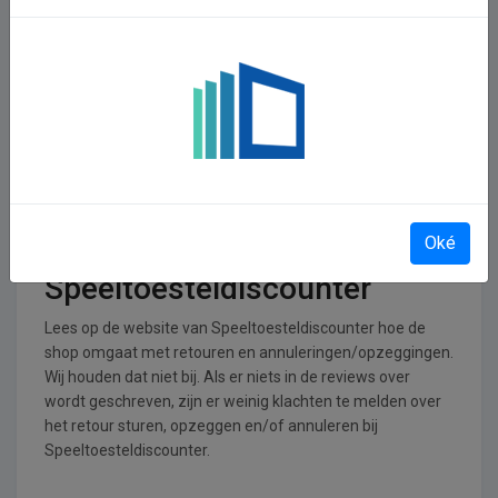
In welke branches is
Speeltoesteldiscounter
operationeel
Speeltoesteldiscounter is actief in de Baby &amp; Kleuter
branche.
Retourneren, opzeggen of
Oké
annuleren bij
Speeltoesteldiscounter
Lees op de website van Speeltoesteldiscounter hoe de
shop omgaat met retouren en annuleringen/opzeggingen.
Wij houden dat niet bij. Als er niets in de reviews over
wordt geschreven, zijn er weinig klachten te melden over
het retour sturen, opzeggen en/of annuleren bij
Speeltoesteldiscounter.