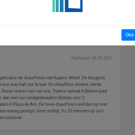
Onlinetapijten
Oké
Geplaatst: 28.09.2021
geld door de chauffeurs van Kupers-Weert. De terugreis
 bus was half uur te laat. De chauffeur vloekte, tierde
. Dezen waren niet van ons. Tijdens ophaal in Blanes paal
 dan een uur rondgedwaald in Blanes voor 3
len in Playa de Aro. De twee chauffeurs leefden op voet
heel weinig gestopt. Geen ontbijt. 3 x 20 minuten op zo'n
 een schande.