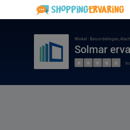
Winkel : Beoordelingen, klac
Solmar erva
No