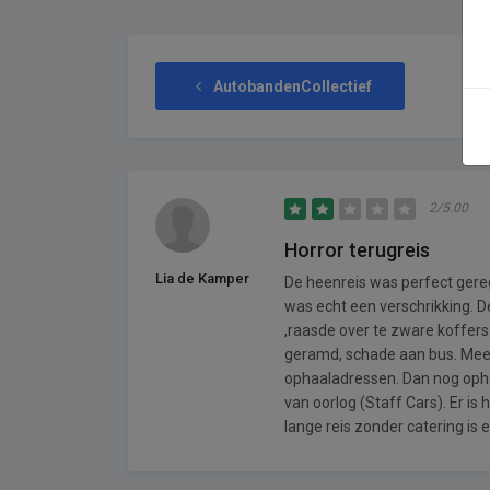
AutobandenCollectief
2/5.00
Horror terugreis
Lia de Kamper
De heenreis was perfect gere
was echt een verschrikking. De
,raasde over te zware koffers
geramd, schade aan bus. Meer
ophaaladressen. Dan nog opha
van oorlog (Staff Cars). Er is 
lange reis zonder catering is