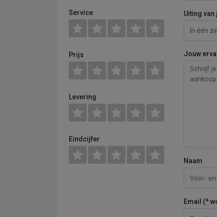
Service
Uiting van 
Jouw erva
Prijs
Levering
Eindcijfer
Naam
Email (* w