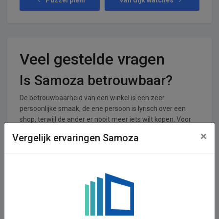
Veel gestelde vragen
Is Samoza betrouwbaar?
De betrouwbaarheid van een winkel is een zeer
persoonlijke smaak, de ene persoon is lyrisch over een
shop, terwijl de ander er nooit meer iets wilt kopen. Voor
Samoza zijn er 0 reviews achtergelaten en 0 stemmen. De
×
Vergelijk ervaringen Samoza
shop krijgt een gemiddeld cijfer van 0,00 uit een totaal van
5.
In welke branches is Samoza
operationeel
Samoza is actief in de Reizen, Vakanties &amp; UItgaan