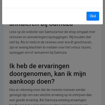
branche.
Retourneren, opzeggen of
Oké
annuleren bij Samoza
Lees op de website van Samoza hoe de shop omgaat met
retouren en annuleringen/opzeggingen. Wij houden dat
niet bij. Als er niets in de reviews over wordt geschreven,
zijn er weinig klachten te melden over het retour sturen,
opzeggen en/of annuleren bij Samoza.
Ik heb de ervaringen
doorgenomen, kan ik mijn
aankoop doen?
Hou er rekening mee dat de meeste mensen eerder
geneigd zijn om een slechte ervaring op te schrijven dan
een goede ervaring. Als Samoza weining ervaringen