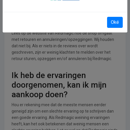
Retourneren, opzeggen of
annuleren bij Redmagic
Oké
Lees op de website van Redmagic hoe de shop omgaat
met retouren en annuleringen/opzeggingen. Wij houden
dat niet bij. Als er niets in de reviews over wordt
geschreven, zijn er weinig klachten te melden over het
retour sturen, opzeggen en/of annuleren bij Redmagic.
Ik heb de ervaringen
doorgenomen, kan ik mijn
aankoop doen?
Hou er rekening mee dat de meeste mensen eerder
geneigd zijn om een slechte ervaring op te schrijven dan
een goede ervaring. Als Redmagic weining ervaringen
heeft, kan het ook betekenen dat weinig mensen een