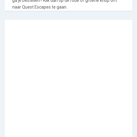
ga je bestellen? Klik dan op de rode of groene knop om
naar Quest Escapes te gaan.