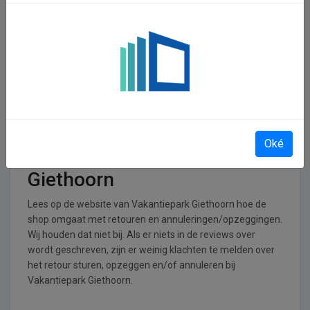
In welke branches is
Vakantiepark Giethoorn
operationeel
Vakantiepark Giethoorn is actief in de Reizen, Vakanties
&amp; UItgaan branche.
Retourneren, opzeggen of
Oké
annuleren bij Vakantiepark
Giethoorn
Lees op de website van Vakantiepark Giethoorn hoe de
shop omgaat met retouren en annuleringen/opzeggingen.
Wij houden dat niet bij. Als er niets in de reviews over
wordt geschreven, zijn er weinig klachten te melden over
het retour sturen, opzeggen en/of annuleren bij
Vakantiepark Giethoorn.