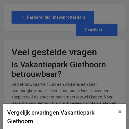
Parkerenluchthavenrotterdam
Gearbest
Veel gestelde vragen
Is Vakantiepark Giethoorn
betrouwbaar?
De betrouwbaarheid van een winkel is een zeer
persoonlijke smaak, de ene persoon is lyrisch over een
shop, terwijl de ander er nooit meer iets wilt kopen. Voor
Vakantiepark Giethoorn zijn er 0 reviews achtergelaten en
0 stemmen. De shop krijgt een gemiddeld cijfer van 0,00
×
Vergelijk ervaringen Vakantiepark
uit een totaal van 5.
Giethoorn