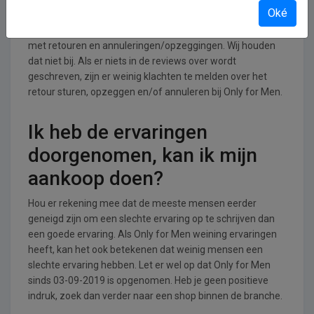
annuleren bij Only for Men
Oké
Lees op de website van Only for Men hoe de shop omgaat
met retouren en annuleringen/opzeggingen. Wij houden
dat niet bij. Als er niets in de reviews over wordt
geschreven, zijn er weinig klachten te melden over het
retour sturen, opzeggen en/of annuleren bij Only for Men.
Ik heb de ervaringen
doorgenomen, kan ik mijn
aankoop doen?
Hou er rekening mee dat de meeste mensen eerder
geneigd zijn om een slechte ervaring op te schrijven dan
een goede ervaring. Als Only for Men weining ervaringen
heeft, kan het ook betekenen dat weinig mensen een
slechte ervaring hebben. Let er wel op dat Only for Men
sinds 03-09-2019 is opgenomen. Heb je geen positieve
indruk, zoek dan verder naar een shop binnen de branche.