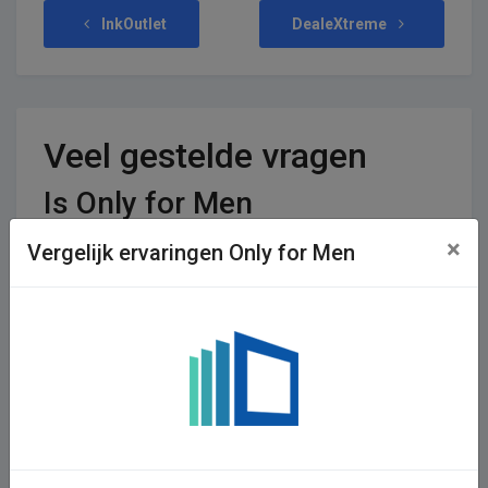
InkOutlet
DealeXtreme
Veel gestelde vragen
Is Only for Men
betrouwbaar?
×
Vergelijk ervaringen Only for Men
De betrouwbaarheid van een winkel is een zeer
persoonlijke smaak, de ene persoon is lyrisch over een
shop, terwijl de ander er nooit meer iets wilt kopen. Voor
Only for Men zijn er 0 reviews achtergelaten en 0
stemmen. De shop krijgt een gemiddeld cijfer van 0,00 uit
een totaal van 5.
Retourneren, opzeggen of