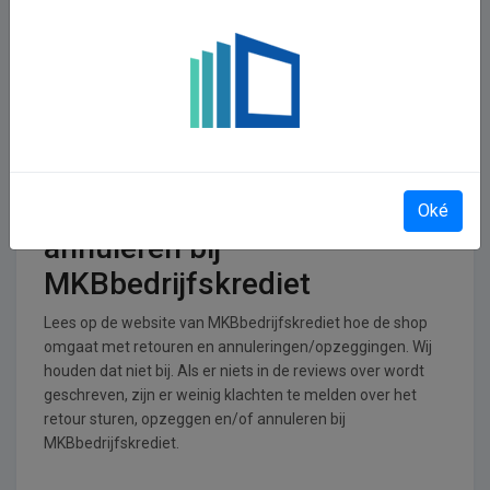
In welke branches is
MKBbedrijfskrediet
operationeel
MKBbedrijfskrediet is actief in de Zakelijke dienstverlening
branche.
Retourneren, opzeggen of
Oké
annuleren bij
MKBbedrijfskrediet
Lees op de website van MKBbedrijfskrediet hoe de shop
omgaat met retouren en annuleringen/opzeggingen. Wij
houden dat niet bij. Als er niets in de reviews over wordt
geschreven, zijn er weinig klachten te melden over het
retour sturen, opzeggen en/of annuleren bij
MKBbedrijfskrediet.