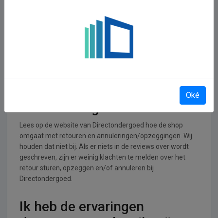
Directondergoed
operationeel
Directondergoed is actief in de Kleding, Tassen, Schoenen
en Accessoires branche.
Retourneren, opzeggen of
annuleren bij
Oké
Directondergoed
Lees op de website van Directondergoed hoe de shop
omgaat met retouren en annuleringen/opzeggingen. Wij
houden dat niet bij. Als er niets in de reviews over wordt
geschreven, zijn er weinig klachten te melden over het
retour sturen, opzeggen en/of annuleren bij
Directondergoed.
Ik heb de ervaringen