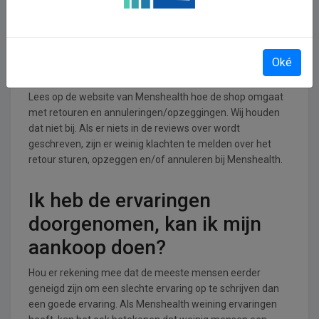
Boeken branche.
Retourneren, opzeggen of
Oké
annuleren bij Menshealth
Lees op de website van Menshealth hoe de shop omgaat
met retouren en annuleringen/opzeggingen. Wij houden
dat niet bij. Als er niets in de reviews over wordt
geschreven, zijn er weinig klachten te melden over het
retour sturen, opzeggen en/of annuleren bij Menshealth.
Ik heb de ervaringen
doorgenomen, kan ik mijn
aankoop doen?
Hou er rekening mee dat de meeste mensen eerder
geneigd zijn om een slechte ervaring op te schrijven dan
een goede ervaring. Als Menshealth weining ervaringen