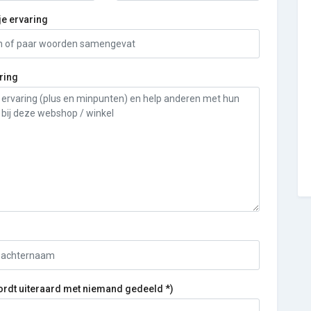
je ervaring
ring
ordt uiteraard met niemand gedeeld *)