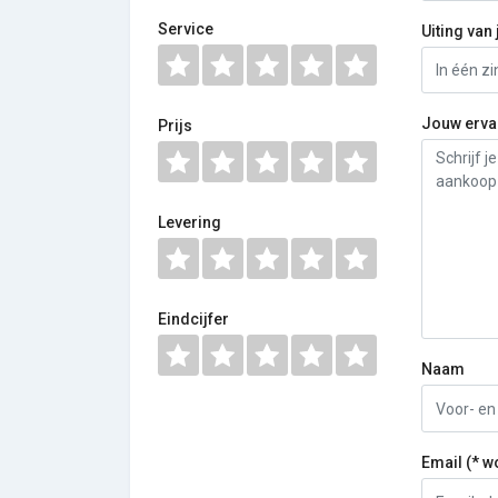
Service
Uiting van 
Jouw erva
Prijs
Levering
Eindcijfer
Naam
Email (* w