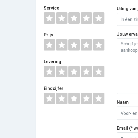
Service
Uiting van 
Jouw erva
Prijs
Levering
Eindcijfer
Naam
Email (* w