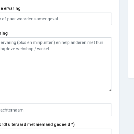
je ervaring
ring
ordt uiteraard met niemand gedeeld *)