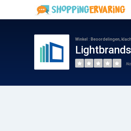
Winkel : Beoordelingen, klac
Lightbrands
No