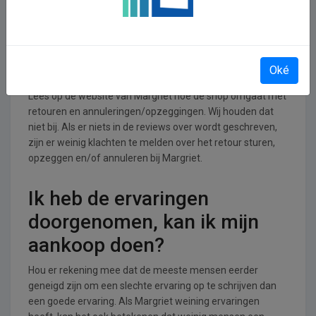
branche.
Retourneren, opzeggen of
annuleren bij Margriet
Oké
Lees op de website van Margriet hoe de shop omgaat met
retouren en annuleringen/opzeggingen. Wij houden dat
niet bij. Als er niets in de reviews over wordt geschreven,
zijn er weinig klachten te melden over het retour sturen,
opzeggen en/of annuleren bij Margriet.
Ik heb de ervaringen
doorgenomen, kan ik mijn
aankoop doen?
Hou er rekening mee dat de meeste mensen eerder
geneigd zijn om een slechte ervaring op te schrijven dan
een goede ervaring. Als Margriet weining ervaringen