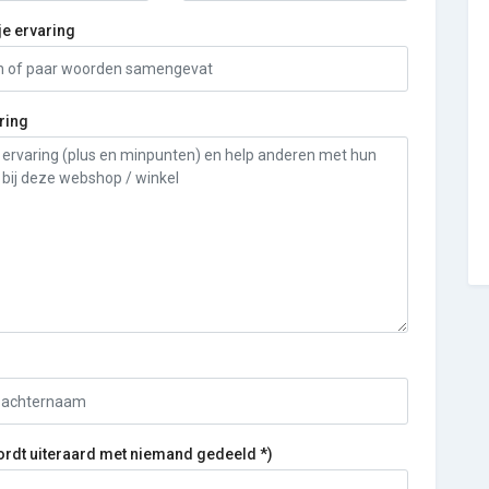
je ervaring
ring
ordt uiteraard met niemand gedeeld *)