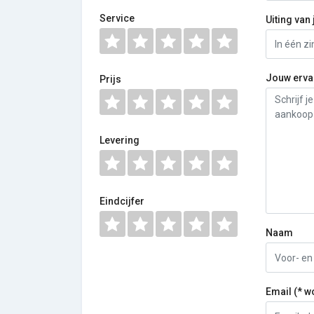
Service
Uiting van 
Jouw erva
Prijs
Levering
Eindcijfer
Naam
Email (* w