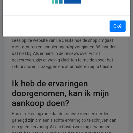
branche.
Retourneren, opzeggen of
Oké
annuleren bij La Casita
Lees op de website van La Casita hoe de shop omgaat
met retouren en annuleringen/opzeggingen. Wij houden
dat niet bij. Als er niets in de reviews over wordt
geschreven, zijn er weinig klachten te melden over het
retour sturen, opzeggen en/of annuleren bij La Casita.
Ik heb de ervaringen
doorgenomen, kan ik mijn
aankoop doen?
Hou er rekening mee dat de meeste mensen eerder
geneigd zijn om een slechte ervaring op te schrijven dan
een goede ervaring. Als La Casita weining ervaringen