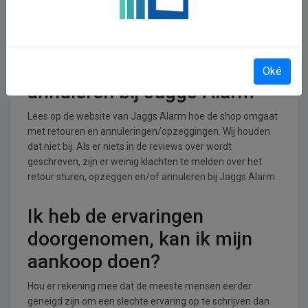
Alarm operationeel
Jaggs Alarm is actief in de Wonen, huis en tuin branche.
Retourneren, opzeggen of
Oké
annuleren bij Jaggs Alarm
Lees op de website van Jaggs Alarm hoe de shop omgaat
met retouren en annuleringen/opzeggingen. Wij houden
dat niet bij. Als er niets in de reviews over wordt
geschreven, zijn er weinig klachten te melden over het
retour sturen, opzeggen en/of annuleren bij Jaggs Alarm.
Ik heb de ervaringen
doorgenomen, kan ik mijn
aankoop doen?
Hou er rekening mee dat de meeste mensen eerder
geneigd zijn om een slechte ervaring op te schrijven dan