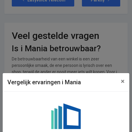
Veel gestelde vragen
Is i Mania betrouwbaar?
De betrouwbaarheid van een winkel is een zeer
persoonlijke smaak, de ene persoon is lyrisch over een
shop, terwijl de ander er nooit meer iets wilt kopen. Voor i
Mania zijn er 0 reviews achtergelaten en 0 stemmen. De
×
Vergelijk ervaringen i Mania
shop krijgt een gemiddeld cijfer van 0,00 uit een totaal van
5.
In welke branches is i Mania
operationeel
i Mania is actief in de Telecom branche.