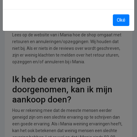
Retourneren, opzeggen of
Oké
annuleren bij i Mania
Lees op de website van i Mania hoe de shop omgaat met
retouren en annuleringen/opzeggingen. Wij houden dat
niet bij. Als er niets in de reviews over wordt geschreven,
zijn er weinig klachten te melden over het retour sturen,
opzeggen en/of annuleren bij i Mania.
Ik heb de ervaringen
doorgenomen, kan ik mijn
aankoop doen?
Hou er rekening mee dat de meeste mensen eerder
geneigd zijn om een slechte ervaring op te schrijven dan
een goede ervaring. Als i Mania weining ervaringen heeft,
kan het ook betekenen dat weinig mensen een slechte