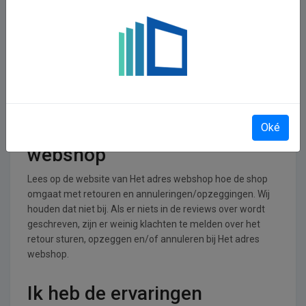
In welke branches is Het
adres webshop operationeel
Het adres webshop is actief in de Wonen, huis en tuin
branche.
Retourneren, opzeggen of
annuleren bij Het adres
Oké
webshop
Lees op de website van Het adres webshop hoe de shop
omgaat met retouren en annuleringen/opzeggingen. Wij
houden dat niet bij. Als er niets in de reviews over wordt
geschreven, zijn er weinig klachten te melden over het
retour sturen, opzeggen en/of annuleren bij Het adres
webshop.
Ik heb de ervaringen