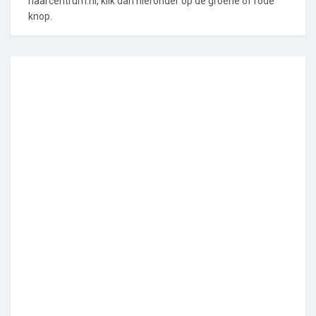
haarcentrum.nl, klik dan hieronder op de groene of rode
knop.