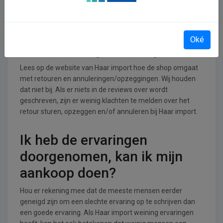
branche.
Retourneren, opzeggen of
Oké
annuleren bij Haar import
Lees op de website van Haar import hoe de shop omgaat
met retouren en annuleringen/opzeggingen. Wij houden
dat niet bij. Als er niets in de reviews over wordt
geschreven, zijn er weinig klachten te melden over het
retour sturen, opzeggen en/of annuleren bij Haar import.
Ik heb de ervaringen
doorgenomen, kan ik mijn
aankoop doen?
Hou er rekening mee dat de meeste mensen eerder
geneigd zijn om een slechte ervaring op te schrijven dan
een goede ervaring. Als Haar import weining ervaringen