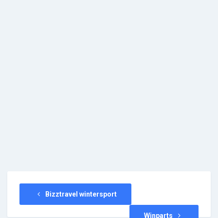
Bizztravel wintersport
Winparts