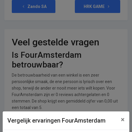
Zando SA
HRK GAME
Veel gestelde vragen
Is FourAmsterdam
betrouwbaar?
De betrouwbaarheid van een winkel is een zeer
persoonlijke smaak, de ene persoon is lyrisch over een
shop, terwijl de ander er nooit meer iets wilt kopen. Voor
FourAmsterdam zijn er 0 reviews achtergelaten en 0
stemmen. De shop krijgt een gemiddeld cijfer van 0,00 uit
een totaal van 5.
×
Vergelijk ervaringen FourAmsterdam
In welke branches is