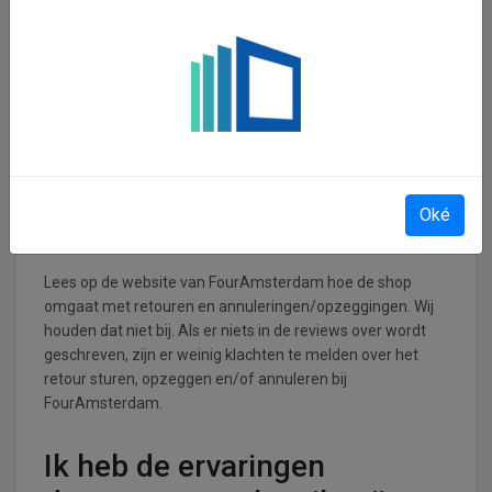
FourAmsterdam
operationeel
FourAmsterdam is actief in de Kleding, Tassen, Schoenen
en Accessoires branche.
Retourneren, opzeggen of
annuleren bij
Oké
FourAmsterdam
Lees op de website van FourAmsterdam hoe de shop
omgaat met retouren en annuleringen/opzeggingen. Wij
houden dat niet bij. Als er niets in de reviews over wordt
geschreven, zijn er weinig klachten te melden over het
retour sturen, opzeggen en/of annuleren bij
FourAmsterdam.
Ik heb de ervaringen