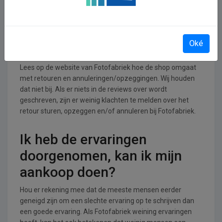
en ontspanning branche.
Retourneren, opzeggen of
Oké
annuleren bij Fotofabriek
Lees op de website van Fotofabriek hoe de shop omgaat
met retouren en annuleringen/opzeggingen. Wij houden
dat niet bij. Als er niets in de reviews over wordt
geschreven, zijn er weinig klachten te melden over het
retour sturen, opzeggen en/of annuleren bij Fotofabriek.
Ik heb de ervaringen
doorgenomen, kan ik mijn
aankoop doen?
Hou er rekening mee dat de meeste mensen eerder
geneigd zijn om een slechte ervaring op te schrijven dan
een goede ervaring. Als Fotofabriek weining ervaringen