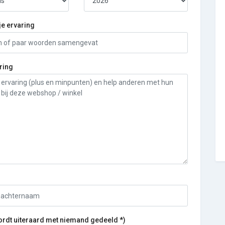
je ervaring
ring
ordt uiteraard met niemand gedeeld *)