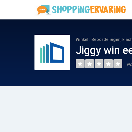
Winkel : Beoordelingen, klac
Jiggy win e
No