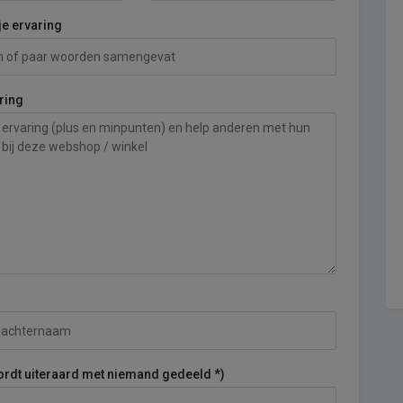
je ervaring
ring
ordt uiteraard met niemand gedeeld *)