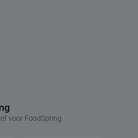
ing
ief voor FoodSpring.