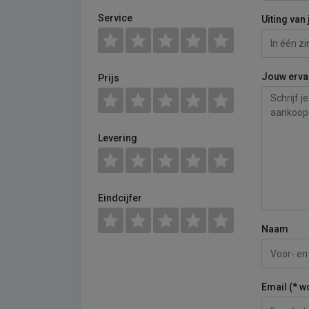
Service
Uiting van 
Jouw erva
Prijs
Levering
Eindcijfer
Naam
Email (* w