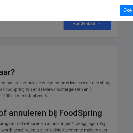
Oké
Hondenbed
aar?
ersoonlijke smaak, de ene persoon is lyrisch over een shop,
oor FoodSpring zijn er 0 reviews achtergelaten en 0
0,00 uit een totaal van 5.
f annuleren bij FoodSpring
 omgaat met retouren en annuleringen/opzeggingen. Wij
ver wordt geschreven, zijn er weinig klachten te melden over