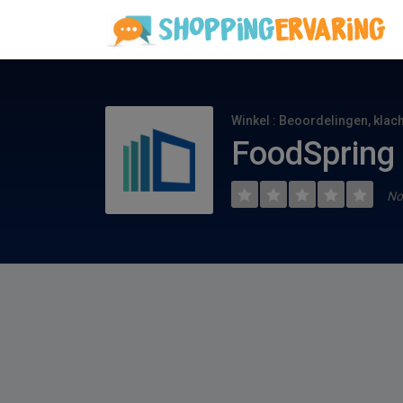
Winkel : Beoordelingen, klac
FoodSpring 
No