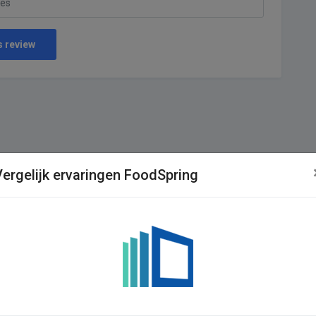
s review
Vergelijk ervaringen FoodSpring