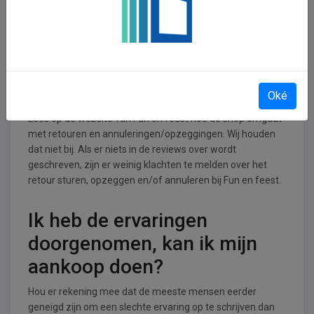
Fun en feest is actief in de Hobby, vrije tijd, entertainment
en ontspanning branche.
Retourneren, opzeggen of
annuleren bij Fun en feest
Oké
Lees op de website van Fun en feest hoe de shop omgaat
met retouren en annuleringen/opzeggingen. Wij houden
dat niet bij. Als er niets in de reviews over wordt
geschreven, zijn er weinig klachten te melden over het
retour sturen, opzeggen en/of annuleren bij Fun en feest.
Ik heb de ervaringen
doorgenomen, kan ik mijn
aankoop doen?
Hou er rekening mee dat de meeste mensen eerder
geneigd zijn om een slechte ervaring op te schrijven dan