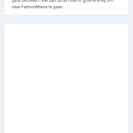
ga je bestellen? Klik dan op de rode of groene knop om
naar FashionMania te gaan.