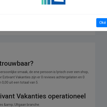
Oké
Gezondmarkt
etrouwbaar?
ersoonlijke smaak, de ene persoon is lyrisch over een shop,
or Estivant Vakanties zijn er 0 reviews achtergelaten en 0
0,00 uit een totaal van 5.
tivant Vakanties operationeel
ties &amp; UItgaan branche.