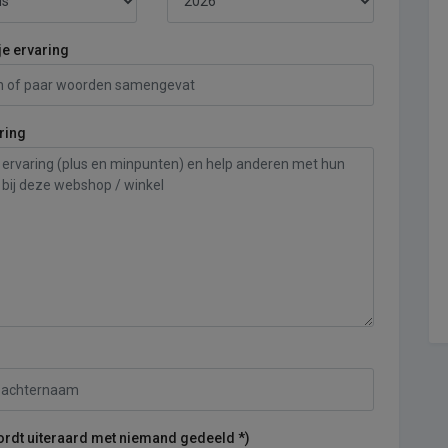
je ervaring
ring
ordt uiteraard met niemand gedeeld *)