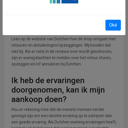
branche.
Retourneren, opzeggen of
Oké
annuleren bij Dutchen
Lees op de website van Dutchen hoe de shop omgaat met
retouren en annuleringen/opzeggingen. Wij houden dat
niet bij. Als er niets in de reviews over wordt geschreven,
zijn er weinig klachten te melden over het retour sturen,
opzeggen en/of annuleren bij Dutchen.
Ik heb de ervaringen
doorgenomen, kan ik mijn
aankoop doen?
Hou er rekening mee dat de meeste mensen eerder
geneigd zijn om een slechte ervaring op te schrijven dan
een goede ervaring. Als Dutchen weining ervaringen heeft,